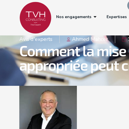
Nos engagements
Expertises
Avis d'experts
Ahmed Mahcer
Comment la mise 
appropriée peut cr