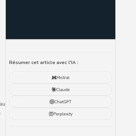
Résumer cet article avec l'IA :
Mistral
Claude
ChatGPT
 au
s
Perplexity