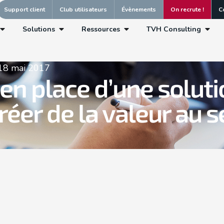
Support client
Club utilisateurs
Évènements
On recrute !
C
Solutions
Ressources
TVH Consulting
18 mai 2017
en place d’une solut
éer de la valeur au s