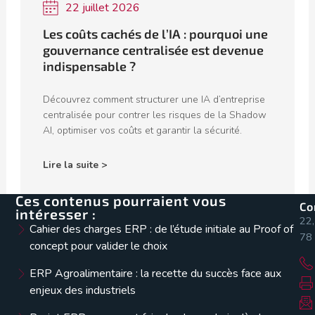
22 juillet 2026
Les coûts cachés de l’IA : pourquoi une
gouvernance centralisée est devenue
indispensable ?
Découvrez comment structurer une IA d’entreprise
centralisée pour contrer les risques de la Shadow
AI, optimiser vos coûts et garantir la sécurité.
Lire la suite >
Ces contenus pourraient vous
Co
intéresser :
22,
Cahier des charges ERP : de l’étude initiale au Proof of
78 
concept pour valider le choix
ERP Agroalimentaire : la recette du succès face aux
enjeux des industriels