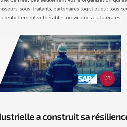
trie.
Ce n’est pas seulement votre organisation qui es
isseurs, sous-traitants, partenaires logistiques : tous c
otentiellement vulnérables ou victimes collatérales.
trielle a construit sa résilienc