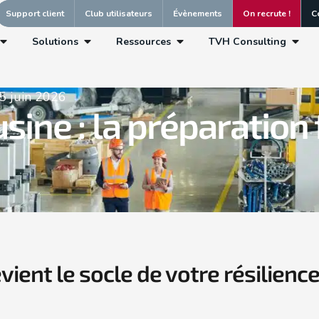
Support client
Club utilisateurs
Évènements
On recrute !
C
Solutions
Ressources
TVH Consulting
5 juin 2026
ine : la préparation f
ent le socle de votre résilienc