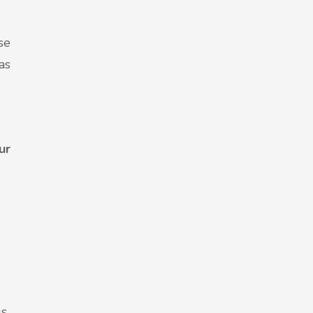
se
as
ur
us