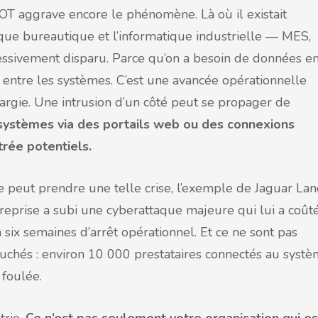
 OT aggrave encore le phénomène. Là où il existait
tique bureautique et l’informatique industrielle — MES,
essivement disparu. Parce qu’on a besoin de données e
s entre les systèmes. C’est une avancée opérationnelle
élargie. Une intrusion d’un côté peut se propager de
systèmes via des portails web ou des connexions
trée potentiels.
e peut prendre une telle crise, l’exemple de Jaguar La
ntreprise a subi une cyberattaque majeure qui lui a coût
à six semaines d’arrêt opérationnel. Et ce ne sont pas
ouchés : environ 10 000 prestataires connectés au syst
 foulée.