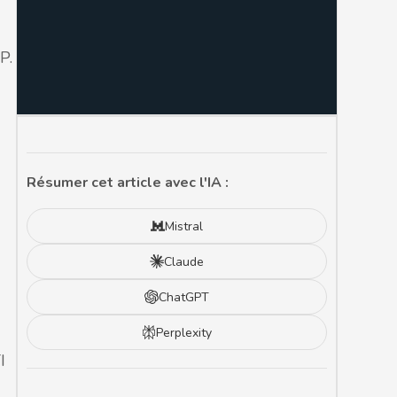
P.
Résumer cet article avec l'IA :
Mistral
Claude
ChatGPT
Perplexity
I