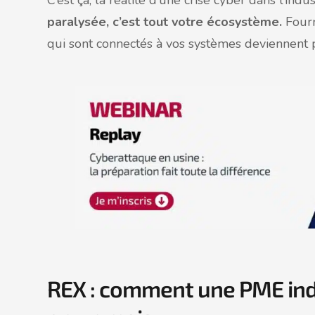
C’est ça, la réalité d’une crise cyber dans l’indus
paralysée
,
c’est tout votre écosystème.
Fourn
qui sont connectés à vos systèmes deviennent p
REX : comment une PME indus