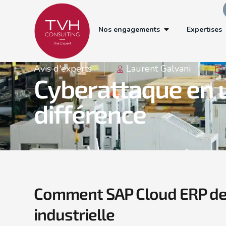
Nos engagements
Expertises
Avis d'experts
Laurent Galvani
Cyberattaque en us
différence
Comment SAP Cloud ERP devi
industrielle