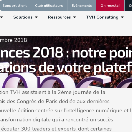
Support client
Club utilisateurs
Évènements
On recrute !
C
Solutions
Ressources
TVH Consulting
embre 2018
ces 2018 : notre poin
ations de votre plat
ion TVH assistaient à la 2ème journée de la
is des Congrès de Paris dédiée aux dernières
uvelle édition centrée sur l’intelligence numérique et 
ransformation digitale qui a rencontré un succès
 écouter 300 leaders et experts, dont certaines