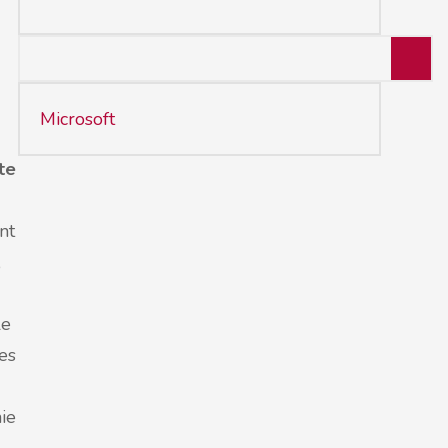
Microsoft
te
nt
,
le
les
hie