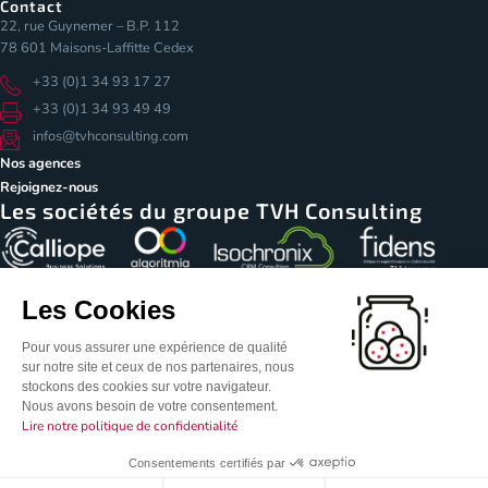
Contact
22, rue Guynemer – B.P. 112
78 601 Maisons-Laffitte Cedex
+33 (0)1 34 93 17 27
+33 (0)1 34 93 49 49
infos@tvhconsulting.com
Nos agences
Rejoignez-nous
Les sociétés du groupe TVH Consulting
Les Cookies
Pour vous assurer une expérience de qualité
sur notre site et ceux de nos partenaires, nous
stockons des cookies sur votre navigateur.
© Copyright 2026 – TVH Consulting
Nous avons besoin de votre consentement.
Mentions légales
Notice de traitement des données personnelles
Lire notre politique de confidentialité
Conditions générales de vente
Politique de licence IA
Consentements certifiés par