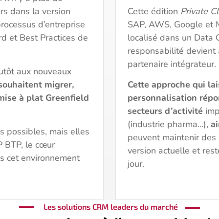
urs dans la version
Cette édition
Private C
processus d’entreprise
SAP, AWS, Google et Mic
rd et Best Practices de
localisé dans un Data 
responsabilité devient 
partenaire intégrateur.
lutôt aux nouveaux
souhaitent migrer,
Cette approche qui la
mise à plat Greenfield
personnalisation répo
secteurs d’activité
imp
(industrie pharma…),
ai
s possibles, mais elles
peuvent maintenir des
P BTP, le cœur
version actuelle et res
ns cet environnement
jour.
Les solutions CRM leaders du marché