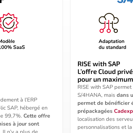
RISE with SAP
L’offre Cloud privé
pour un maximum 
RISE with SAP permet 
S/4HANA, mais
dans u
idement à l’ERP
permet de bénéficier 
ic SAP, hébergé en
prépackagées
Cadexp
de 99,7%.
Cette offre
localisation des serveu
ises à jour sont
personnalisations et l
. Il n’y a plus de