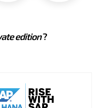
vate edition
?