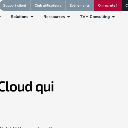
Support client
Club utilisateurs
Évènements
On recrute !
C
Solutions
Ressources
TVH Consulting
 Cloud qui