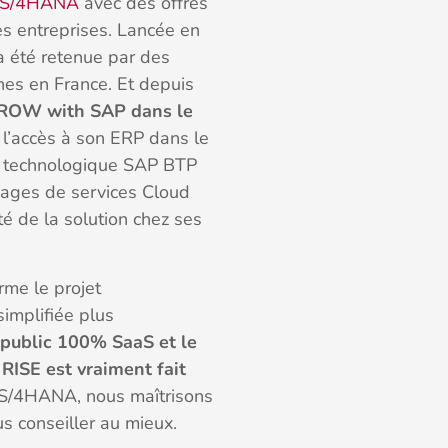
 S/4HANA
avec des offres
s entreprises. Lancée en
à été retenue par des
nes en France. Et depuis
GROW with SAP dans le
er l’accès à son ERP dans le
me technologique SAP BTP
kages de services Cloud
té de la solution chez ses
me le projet
implifiée plus
 public 100% SaaS et le
RISE est vraiment fait
 S/4HANA, nous maîtrisons
 conseiller au mieux.