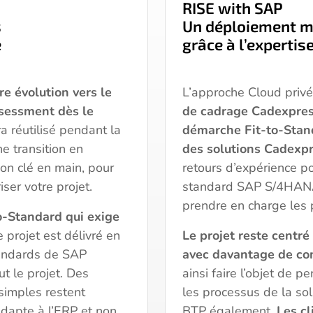
RISE with SAP
s
Un déploiement ma
e
grâce à l’expertis
e évolution vers le
L’approche Cloud privé
ssessment dès le
de cadrage Cadexpress
era réutilisé pendant la
démarche Fit-to-Stand
ne transition en
des solutions Cadexpr
on clé en main, pour
retours d’expérience po
ser votre projet.
standard SAP S/4HANA
prendre en charge les 
to-Standard qui exige
e projet est délivré en
Le projet reste centr
tandards de SAP
avec davantage de co
t le projet. Des
ainsi faire l’objet de 
simples restent
les processus de la so
’adapte à l’ERP et non
BTP également.
Les
cl