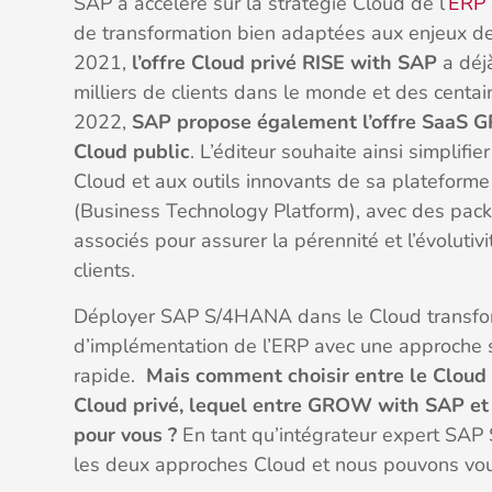
SAP a accéléré sur la stratégie Cloud de l’
ERP
de transformation bien adaptées aux enjeux de
2021,
l’offre Cloud privé RISE with SAP
a déj
milliers de clients dans le monde et des centai
2022,
SAP propose également l’offre SaaS 
Cloud public
. L’éditeur souhaite ainsi simplifi
Cloud et aux outils innovants de sa platefor
(Business Technology Platform), avec des pac
associés pour assurer la pérennité et l’évolutivi
clients.
Déployer SAP S/4HANA dans le Cloud transfor
d’implémentation de l’ERP avec une approche s
rapide.
Mais comment choisir entre le Cloud
Cloud privé, lequel entre GROW with SAP et 
pour vous ?
En tant qu’intégrateur expert SAP
les deux approches Cloud et nous pouvons vous