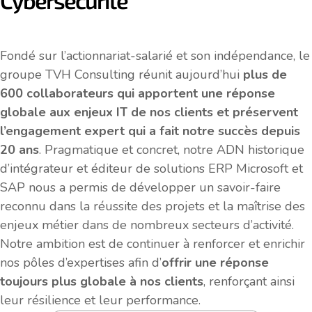
Cybersécurité
Cloud Public :
Fondé sur l’actionnariat-salarié et son indépendance, le
l'ERP innovant
groupe TVH Consulting réunit aujourd’hui
plus de
600 collaborateurs qui apportent une réponse
qui dépasse les
globale aux enjeux IT de nos clients
et préservent
l’engagement expert qui a fait notre succès depuis
modèles
20 ans
. Pragmatique et concret, notre ADN historique
d’intégrateur et éditeur de solutions ERP Microsoft et
traditionnels
SAP nous a permis de développer un savoir-faire
reconnu dans la réussite des projets et la maîtrise des
enjeux métier dans de nombreux secteurs d’activité.
Notre ambition est de continuer à renforcer et enrichir
nos pôles d’expertises afin d’
offrir une réponse
Je regarde le replay
toujours plus globale à nos clients
, renforçant ainsi
leur résilience et leur performance.