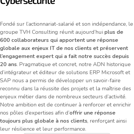
Cybersécurité
Cloud Public :
Fondé sur l’actionnariat-salarié et son indépendance, le
l'ERP innovant
groupe TVH Consulting réunit aujourd’hui
plus de
600 collaborateurs qui apportent une réponse
qui dépasse les
globale aux enjeux IT de nos clients
et préservent
l’engagement expert qui a fait notre succès depuis
modèles
20 ans
. Pragmatique et concret, notre ADN historique
d’intégrateur et éditeur de solutions ERP Microsoft et
traditionnels
SAP nous a permis de développer un savoir-faire
reconnu dans la réussite des projets et la maîtrise des
enjeux métier dans de nombreux secteurs d’activité.
Notre ambition est de continuer à renforcer et enrichir
nos pôles d’expertises afin d’
offrir une réponse
Je regarde le replay
toujours plus globale à nos clients
, renforçant ainsi
leur résilience et leur performance.