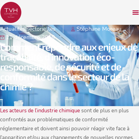
Actualités sectorielles
Stéphane Moreau
11 décembre 2019
Comment répondre aux enjeux de
traçabilité, d’innovation éco-
responsable, de sécurité et de
conformité dans le secteur de la
chimie ?
Les acteurs de l’industrie chimique
sont de plus en plus
confrontés aux problématiques de conformité
réglementaire et doivent ainsi pouvoir réagir vite face à
l’apparition et/ou aux changements de nouvelles normes.