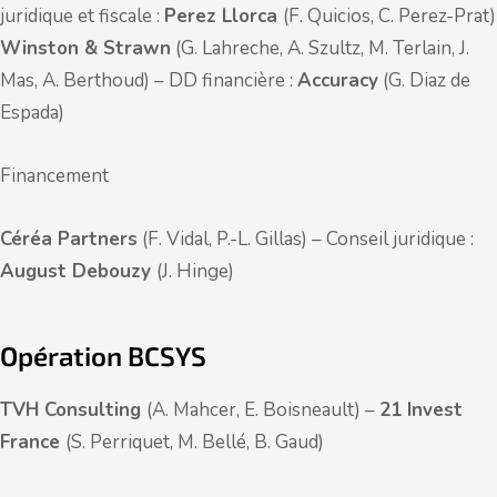
juridique et fiscale :
Perez Llorca
(F. Quicios, C. Perez-Prat)
Winston & Strawn
(G. Lahreche, A. Szultz, M. Terlain, J.
Mas, A. Berthoud) – DD financière :
Accuracy
(G. Diaz de
Espada)
Financement
Céréa Partners
(F. Vidal, P.-L. Gillas) – Conseil juridique :
August Debouzy
(J. Hinge)
Opération BCSYS
TVH Consulting
(A. Mahcer, E. Boisneault) –
21 Invest
France
(S. Perriquet, M. Bellé, B. Gaud)