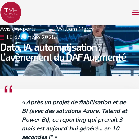
Avis d'experts
William Marcy
15 décembre 2025
Data, IA, automatisation :
L’avènement du DAF Augmenté
« Après un projet de fiabilisation et de
BI (avec des solutions Azure, Talend et
Power BI
), ce reporting qui prenait 3
mois est aujourd’hui généré… en 10
secondes !” »