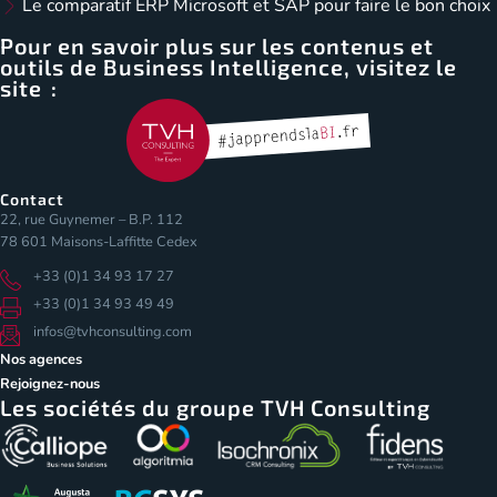
Le comparatif ERP Microsoft et SAP pour faire le bon choix
Pour en savoir plus sur les contenus et
outils de Business Intelligence, visitez le
site :
Contact
22, rue Guynemer – B.P. 112
78 601 Maisons-Laffitte Cedex
+33 (0)1 34 93 17 27
+33 (0)1 34 93 49 49
infos@tvhconsulting.com
Nos agences
Rejoignez-nous
Les sociétés du groupe TVH Consulting