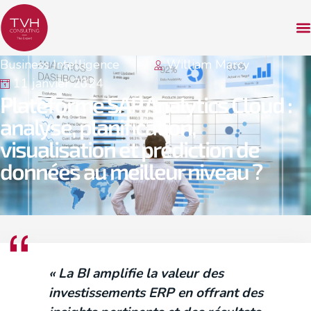
Business Intelligence
William Marcy
11 janvier 2024
Plateforme SAP Analytics Cloud :
analyse, planification,
visualisation et prédiction de
données au meilleur niveau ?
« La BI amplifie la valeur des
investissements ERP en offrant des