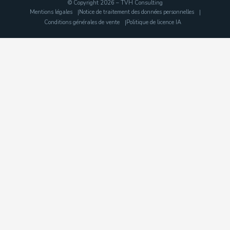
© Copyright 2026 – TVH Consulting
Mentions légales
Notice de traitement des données personnelles
Conditions générales de vente
Politique de licence IA