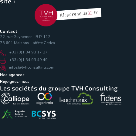
site :
Contact
22, rue Guynemer – B.P. 112
78 601 Maisons-Laffitte Cedex
+33 (0)1 34 93 17 27
+33 (0)1 34 93 49 49
infos@tvhconsulting.com
Nos agences
Rejoignez-nous
Les sociétés du groupe TVH Consulting