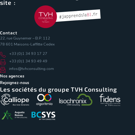
site :
Contact
22, rue Guynemer – B.P. 112
78 601 Maisons-Laffitte Cedex
+33 (0)1 34 93 17 27
+33 (0)1 34 93 49 49
infos@tvhconsulting.com
Nos agences
Rejoignez-nous
Les sociétés du groupe TVH Consulting