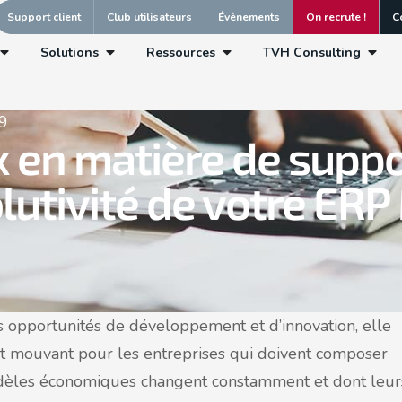
Support client
Club utilisateurs
Évènements
On recrute !
C
Solutions
Ressources
TVH Consulting
9
x en matière de supp
lutivité de votre ERP
es opportunités de développement et d’innovation, elle
mouvant pour les entreprises qui doivent composer
odèles économiques changent constamment et dont leur