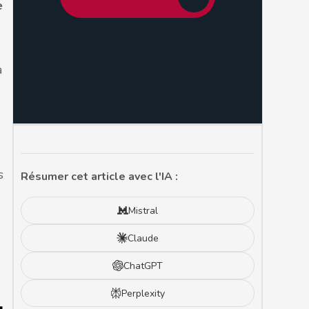
e
a
a
s
Résumer cet article avec l'IA :
Mistral
Claude
ChatGPT
Perplexity
u