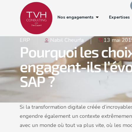
Nos engagements
Expertises
ERP
Nabil Cheurfa
13 mai 201
Pourquoi les choi
engagent-ils l’évo
SAP ?
Si la transformation digitale créée d’incroyabl
engendre également un contexte extrêmement 
avec un monde où tout va plus vite, où les m