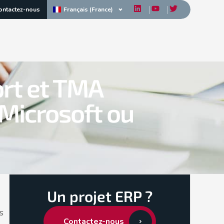
Français (France)
ontactez-nous
ort et TMA
 Microsoft ou
Un projet ERP ?
s
Contactez-nous