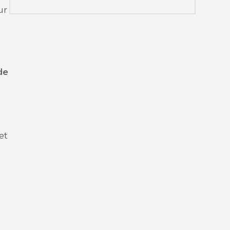
ur
de
et