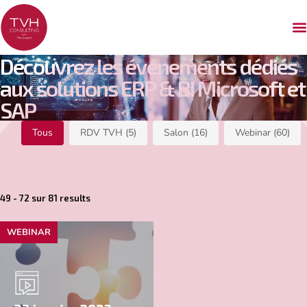
Découvrez les événements dédiés
aux solutions ERP & BI Microsoft et
SAP
Filtre évènements
Tous
RDV TVH
(5)
Salon
(16)
Webinar
(60)
49 - 72 sur 81 results
WEBINAR