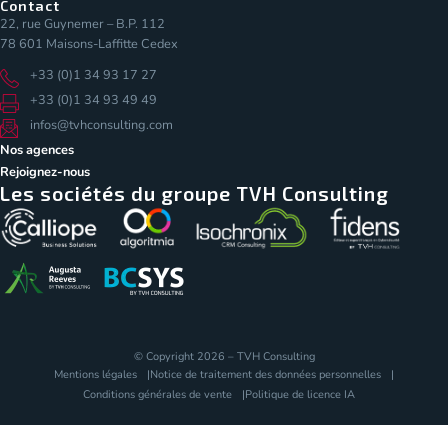
Contact
22, rue Guynemer – B.P. 112
78 601 Maisons-Laffitte Cedex
+33 (0)1 34 93 17 27
+33 (0)1 34 93 49 49
infos@tvhconsulting.com
Nos agences
Rejoignez-nous
Les sociétés du groupe TVH Consulting
© Copyright 2026 – TVH Consulting
Mentions légales
Notice de traitement des données personnelles
Conditions générales de vente
Politique de licence IA