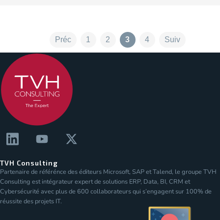
Préc
1
2
3
4
Suiv
TVH Consulting
Partenaire de référénce des éditeurs Microsoft, SAP et Talend, le groupe TVH
Consulting est intégrateur expert de solutions ERP, Data, BI, CRM et
Cybersécurité avec plus de 600 collaborateurs qui s’engagent sur 100% de
réussite des projets IT.