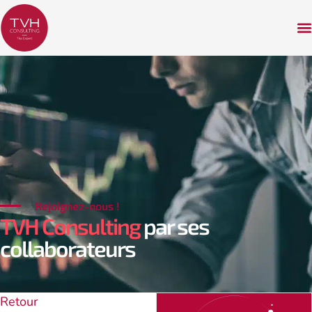
Rejoignez-nous !
TVH Consulting
par ses
collaborateurs
Retour