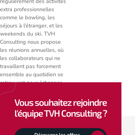
régulièrement des activités
extra professionnelles
comme le bowling, les
séjours à l’étranger, et les
weekends du ski. TVH
Consulting nous propose
les réunions annuelles, où
les collaborateurs qui ne
travaillent pas forcement
ensemble au quotidien se
retrouvent pour échanger
et partager sur les projets
en cours comme les sujets
Vous souhaitez rejoindre
hors-travail.
l'équipe TVH Consulting ?
Découvrez les offres