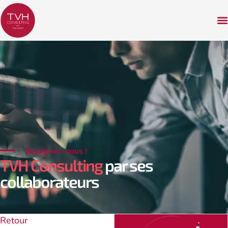
Rejoignez-nous !
TVH Consulting
par ses
collaborateurs
Retour